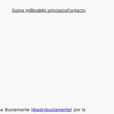
Sobre mí
Blog
Mis principios
Contacto
na Bustamante (
@adrybustamente
) por la