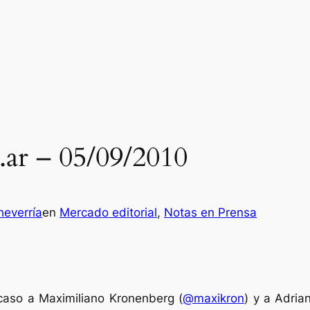
ar – 05/09/2010
everría
en
Mercado editorial
, 
Notas en Prensa
caso a Maximiliano Kronenberg (
@maxikron
) y a Adria