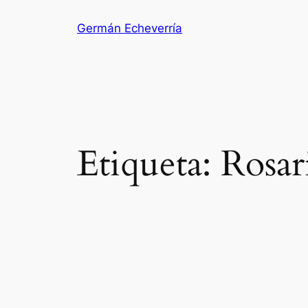
Saltar
Germán Echeverría
al
contenido
Etiqueta:
Rosar