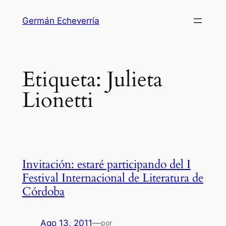
Saltar
Germán Echeverría
al
contenido
Etiqueta:
Julieta
Lionetti
Invitación: estaré participando del I
Festival Internacional de Literatura de
Córdoba
Ago 13, 2011
—
por