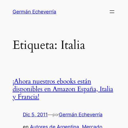
Saltar
Germán Echeverría
al
contenido
Etiqueta:
Italia
¡Ahora nuestros ebooks están
disponibles en Amazon España, Italia
y Francia!
Dic 5, 2011
—
Germán Echeverría
por
en
Autores de Argentina
, 
Mercado