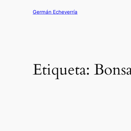
Saltar
Germán Echeverría
al
contenido
Etiqueta:
Bons