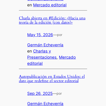
en
Mercado editorial
Charla abierta en #Edición: «Hacia una
teoría de la edición (con datos)»
May 15, 2026
—
por
Germán Echeverría
en
Charlas y
Presentaciones
, 
Mercado
editorial
Autopublicación en Estados Unidos: el
dato que redefine el sector editorial
Sep 26, 2025
—
por
Germán Echeverría